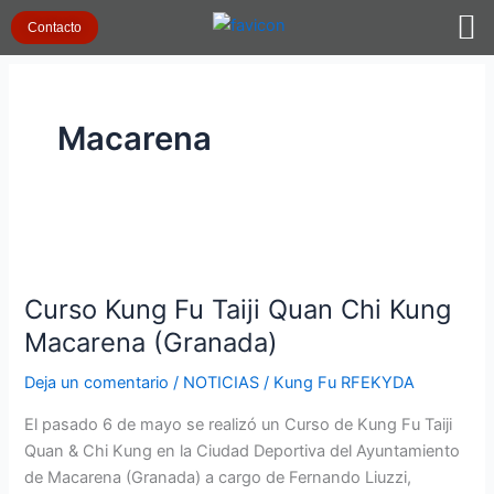
Ir
Contacto
al
contenido
Macarena
Curso
Kung
Curso Kung Fu Taiji Quan Chi Kung
Fu
Taiji
Macarena (Granada)
Quan
Deja un comentario
/
NOTICIAS
/
Kung Fu RFEKYDA
Chi
Kung
El pasado 6 de mayo se realizó un Curso de Kung Fu Taiji
Macarena
Quan & Chi Kung en la Ciudad Deportiva del Ayuntamiento
(Granada)
de Macarena (Granada) a cargo de Fernando Liuzzi,