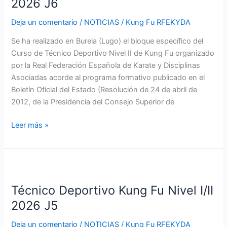
2026 J6
Nivel
Deja un comentario
/
NOTICIAS
/
Kung Fu RFEKYDA
II
2026
Se ha realizado en Burela (Lugo) el bloque específico del
J6
Curso de Técnico Deportivo Nivel II de Kung Fu organizado
por la Real Federación Española de Karate y Disciplinas
Asociadas acorde al programa formativo publicado en el
Boletín Oficial del Estado (Resolución de 24 de abril de
2012, de la Presidencia del Consejo Superior de
Leer más »
Técnico
Deportivo
Técnico Deportivo Kung Fu Nivel I/II
Kung
Fu
2026 J5
Nivel
Deja un comentario
/
NOTICIAS
/
Kung Fu RFEKYDA
I/II