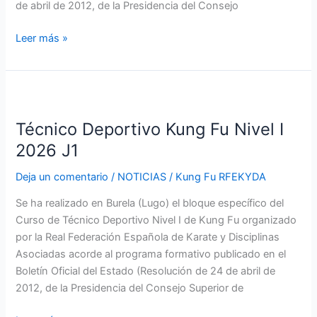
de abril de 2012, de la Presidencia del Consejo
Leer más »
Técnico
Deportivo
Técnico Deportivo Kung Fu Nivel I
Kung
Fu
2026 J1
Nivel
Deja un comentario
/
NOTICIAS
/
Kung Fu RFEKYDA
I
2026
Se ha realizado en Burela (Lugo) el bloque específico del
J1
Curso de Técnico Deportivo Nivel I de Kung Fu organizado
por la Real Federación Española de Karate y Disciplinas
Asociadas acorde al programa formativo publicado en el
Boletín Oficial del Estado (Resolución de 24 de abril de
2012, de la Presidencia del Consejo Superior de