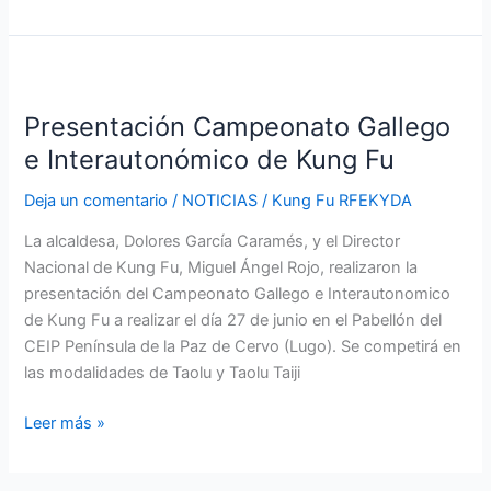
Presentación
Campeonato
Presentación Campeonato Gallego
Gallego
e
e Interautonómico de Kung Fu
Interautonómico
Deja un comentario
/
NOTICIAS
/
Kung Fu RFEKYDA
de
Kung
La alcaldesa, Dolores García Caramés, y el Director
Fu
Nacional de Kung Fu, Miguel Ángel Rojo, realizaron la
presentación del Campeonato Gallego e Interautonomico
de Kung Fu a realizar el día 27 de junio en el Pabellón del
CEIP Península de la Paz de Cervo (Lugo). Se competirá en
las modalidades de Taolu y Taolu Taiji
Leer más »