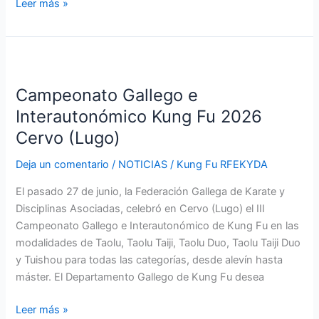
Leer más »
Campeonato
Gallego
Campeonato Gallego e
e
Interautonómico
Interautonómico Kung Fu 2026
Kung
Cervo (Lugo)
Fu
2026
Deja un comentario
/
NOTICIAS
/
Kung Fu RFEKYDA
Cervo
El pasado 27 de junio, la Federación Gallega de Karate y
(Lugo)
Disciplinas Asociadas, celebró en Cervo (Lugo) el III
Campeonato Gallego e Interautonómico de Kung Fu en las
modalidades de Taolu, Taolu Taiji, Taolu Duo, Taolu Taiji Duo
y Tuishou para todas las categorías, desde alevín hasta
máster. El Departamento Gallego de Kung Fu desea
Leer más »