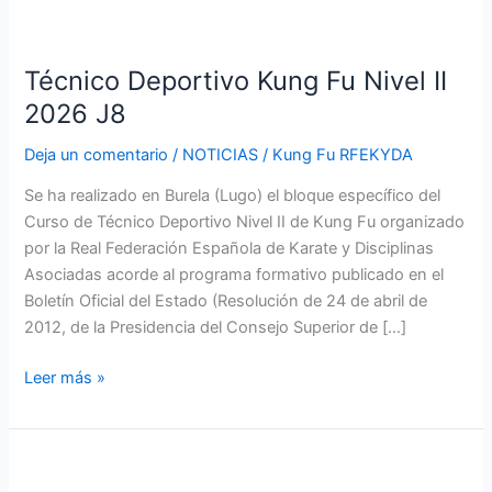
Técnico
Deportivo
Técnico Deportivo Kung Fu Nivel II
Kung
Fu
2026 J8
Nivel
Deja un comentario
/
NOTICIAS
/
Kung Fu RFEKYDA
II
2026
Se ha realizado en Burela (Lugo) el bloque específico del
J8
Curso de Técnico Deportivo Nivel II de Kung Fu organizado
por la Real Federación Española de Karate y Disciplinas
Asociadas acorde al programa formativo publicado en el
Boletín Oficial del Estado (Resolución de 24 de abril de
2012, de la Presidencia del Consejo Superior de […]
Leer más »
Técnico
Deportivo