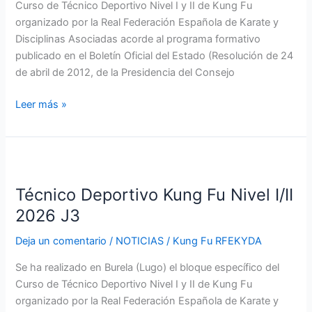
Curso de Técnico Deportivo Nivel I y II de Kung Fu
organizado por la Real Federación Española de Karate y
Disciplinas Asociadas acorde al programa formativo
publicado en el Boletín Oficial del Estado (Resolución de 24
de abril de 2012, de la Presidencia del Consejo
Leer más »
Técnico
Deportivo
Técnico Deportivo Kung Fu Nivel I/II
Kung
Fu
2026 J3
Nivel
Deja un comentario
/
NOTICIAS
/
Kung Fu RFEKYDA
I/II
2026
Se ha realizado en Burela (Lugo) el bloque específico del
J3
Curso de Técnico Deportivo Nivel I y II de Kung Fu
organizado por la Real Federación Española de Karate y