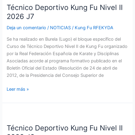
Técnico Deportivo Kung Fu Nivel II
Kung
Fu
2026 J7
Nivel
Deja un comentario
/
NOTICIAS
/
Kung Fu RFEKYDA
II
2026
Se ha realizado en Burela (Lugo) el bloque específico del
J7
Curso de Técnico Deportivo Nivel II de Kung Fu organizado
por la Real Federación Española de Karate y Disciplinas
Asociadas acorde al programa formativo publicado en el
Boletín Oficial del Estado (Resolución de 24 de abril de
2012, de la Presidencia del Consejo Superior de
Leer más »
Técnico
Deportivo
Técnico Deportivo Kung Fu Nivel II
Kung
Fu