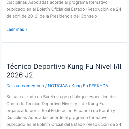
Disciplinas Asociadas acorde al programa formativo
publicado en el Boletín Oficial del Estado (Resolución de 24
de abril de 2012, de la Presidencia del Consejo
Leer más »
Técnico
Deportivo
Técnico Deportivo Kung Fu Nivel I/II
Kung
Fu
2026 J2
Nivel
Deja un comentario
/
NOTICIAS
/
Kung Fu RFEKYDA
I/II
2026
Se ha realizado en Burela (Lugo) el bloque específico del
J2
Curso de Técnico Deportivo Nivel I y II de Kung Fu
organizado por la Real Federación Española de Karate y
Disciplinas Asociadas acorde al programa formativo
publicado en el Boletín Oficial del Estado (Resolución de 24