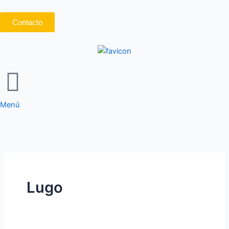
Ir
al
Contacto
contenido
Menú
Lugo