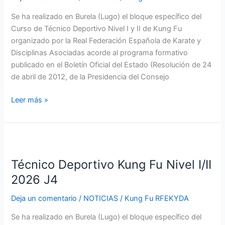
2026
Se ha realizado en Burela (Lugo) el bloque específico del
J5
Curso de Técnico Deportivo Nivel I y II de Kung Fu
organizado por la Real Federación Española de Karate y
Disciplinas Asociadas acorde al programa formativo
publicado en el Boletín Oficial del Estado (Resolución de 24
de abril de 2012, de la Presidencia del Consejo
Leer más »
Técnico
Deportivo
Técnico Deportivo Kung Fu Nivel I/II
Kung
Fu
2026 J4
Nivel
Deja un comentario
/
NOTICIAS
/
Kung Fu RFEKYDA
I/II
2026
Se ha realizado en Burela (Lugo) el bloque específico del
J4