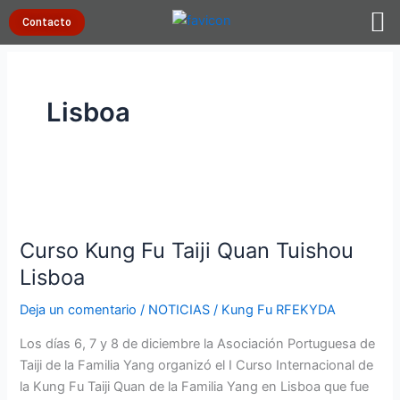
Ir
Contacto
al
contenido
Lisboa
Curso
Kung
Curso Kung Fu Taiji Quan Tuishou
Fu
Taiji
Lisboa
Quan
Deja un comentario
/
NOTICIAS
/
Kung Fu RFEKYDA
Tuishou
Lisboa
Los días 6, 7 y 8 de diciembre la Asociación Portuguesa de
Taiji de la Familia Yang organizó el I Curso Internacional de
la Kung Fu Taiji Quan de la Familia Yang en Lisboa que fue