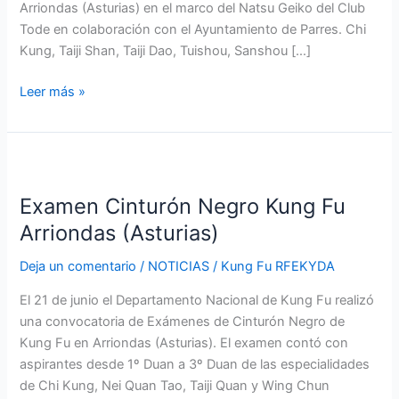
Arriondas (Asturias) en el marco del Natsu Geiko del Club
Tode en colaboración con el Ayuntamiento de Parres. Chi
Kung, Taiji Shan, Taiji Dao, Tuishou, Sanshou […]
Leer más »
Examen
Cinturón
Examen Cinturón Negro Kung Fu
Negro
Kung
Arriondas (Asturias)
Fu
Deja un comentario
/
NOTICIAS
/
Kung Fu RFEKYDA
Arriondas
(Asturias)
El 21 de junio el Departamento Nacional de Kung Fu realizó
una convocatoria de Exámenes de Cinturón Negro de
Kung Fu en Arriondas (Asturias). El examen contó con
aspirantes desde 1º Duan a 3º Duan de las especialidades
de Chi Kung, Nei Quan Tao, Taiji Quan y Wing Chun