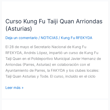
Curso
Kung
Curso Kung Fu Taiji Quan Arriondas
Fu
Taiji
(Asturias)
Quan
Deja un comentario
/
NOTICIAS
/
Kung Fu RFEKYDA
Arriondas
(Asturias)
El 28 de mayo el Secretario Nacional de Kung Fu
RFEKYDA, Andrés López, impartió un curso de Kung Fu
Taiji Quan en el Polideportivo Municipal Javier Hernanz de
Arriondas (Parres, Asturias) en colaboración con el
Ayuntamiento de Parres, la FAKYDA y los clubes locales:
Taiji Quan Asturias y Tode. El curso, incluido en el ciclo
Leer más »
Exhibición