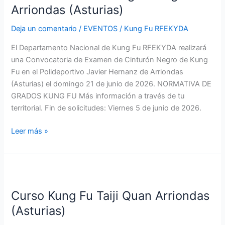
Kung
Arriondas (Asturias)
Fu
Deja un comentario
/
EVENTOS
/
Kung Fu RFEKYDA
Arriondas
(Asturias)
El Departamento Nacional de Kung Fu RFEKYDA realizará
una Convocatoria de Examen de Cinturón Negro de Kung
Fu en el Polideportivo Javier Hernanz de Arriondas
(Asturias) el domingo 21 de junio de 2026. NORMATIVA DE
GRADOS KUNG FU Más información a través de tu
territorial. Fin de solicitudes: Viernes 5 de junio de 2026.
Leer más »
Curso
Kung
Curso Kung Fu Taiji Quan Arriondas
Fu
Taiji
(Asturias)
Quan