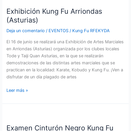
Kung
Exhibición Kung Fu Arriondas
Fu
Arriondas
(Asturias)
(Asturias)
Deja un comentario
/
EVENTOS
/
Kung Fu RFEKYDA
El 16 de junio se realizará una Exhibición de Artes Marciales
en Arriondas (Asturias) organizada por los clubes locales
Tode y Taiji Quan Asturias, en la que se realizarán
demostraciones de las distintas artes marciales que se
practican en la localidad: Karate, Kobudo y Kung Fu. ¡Ven a
disfrutar de un día plagado de artes
Leer más »
Examen
Cinturón
Examen Cinturón Negro Kung Fu
Negro