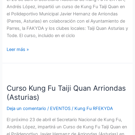
Andrés López, impartió un curso de Kung Fu Taiji Quan en
el Polideportivo Municipal Javier Hernanz de Arriondas
(Parres, Asturias) en colaboración con el Ayuntamiento de
Parres, la FAKYDA y los clubes locales: Taiji Quan Asturias y
Tode. El curso, incluido en el ciclo
Leer más »
Curso
Kung
Curso Kung Fu Taiji Quan Arriondas
Fu
Taiji
(Asturias)
Quan
Deja un comentario
/
EVENTOS
/
Kung Fu RFEKYDA
Arriondas
(Asturias)
El próximo 23 de abril el Secretario Nacional de Kung Fu,
Andrés López, impartirá un Curso de Kung Fu Taiji Quan en
el Polideportivo Javier Hernanz de Arriondas (Asturias) en