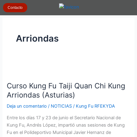
Ir
Contacto
al
contenido
Arriondas
Curso
Kung
Curso Kung Fu Taiji Quan Chi Kung
Fu
Taiji
Arriondas (Asturias)
Quan
Deja un comentario
/
NOTICIAS
/
Kung Fu RFEKYDA
Chi
Kung
Entre los días 17 y 23 de junio el Secretario Nacional de
Arriondas
Kung Fu, Andrés López, impartió unas sesiones de Kung
(Asturias)
Fu en el Polideportivo Municipal Javier Hernanz de