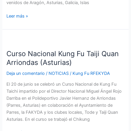
venidos de Aragón, Asturias, Galicia, Islas
Leer más »
Curso
Nacional
Curso Nacional Kung Fu Taiji Quan
Kung
Fu
Arriondas (Asturias)
Taiji
Deja un comentario
/
NOTICIAS
/
Kung Fu RFEKYDA
Quan
Arriondas
El 20 de junio se celebró un Curso Nacional de Kung Fu
(Asturias)
Taichi impartido por el Director Nacional Miguel Ángel Rojo
Darriba en el Polideportivo Javier Hernanz de Arriondas
(Parres, Asturias) en colaboración el Ayuntamiento de
Parres, la FAKYDA y los clubes locales, Tode y Taiji Quan
Asturias. En el curso se trabajó el Chikung