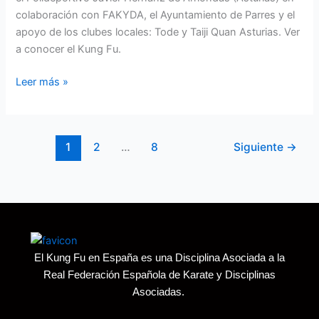
colaboración con FAKYDA, el Ayuntamiento de Parres y el
apoyo de los clubes locales: Tode y Taiji Quan Asturias. Ver
a conocer el Kung Fu.
Leer más »
1
2
…
8
Siguiente
→
El Kung Fu en España es una Disciplina Asociada a la
Real Federación Española de Karate y Disciplinas
Asociadas.