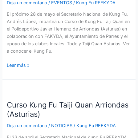
Deja un comentario
/
EVENTOS
/
Kung Fu RFEKYDA
Arriondas
(Asturias)
El próximo 28 de mayo el Secretario Nacional de Kung Fu,
Andrés López, impartirá un Curso de Kung Fu Taiji Quan en
el Polideportivo Javier Hernanz de Arriondas (Asturias) en
colaboración con FAKYDA, el Ayuntamiento de Parres y el
apoyo de los clubes locales: Tode y Taiji Quan Asturias. Ver
a conocer el Kung Fu.
Leer más »
Curso
Kung
Curso Kung Fu Taiji Quan Arriondas
Fu
Taiji
(Asturias)
Quan
Deja un comentario
/
NOTICIAS
/
Kung Fu RFEKYDA
Arriondas
(Asturias)
El 23 de abril el Secretario Nacional de Kung Fu RFEKYDA,