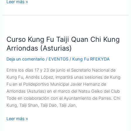
Leer más »
Curso
Kung
Curso Kung Fu Taiji Quan Chi Kung
Fu
Taiji
Arriondas (Asturias)
Quan
Deja un comentario
/
EVENTOS
/
Kung Fu RFEKYDA
Chi
Kung
Entre los días 17 y 23 de junio el Secretario Nacional de
Arriondas
Kung Fu, Andrés López, impartirá unas sesiones de Kung
(Asturias)
Fu en el Polideportivo Municipal Javier Hernanz de
Arriondas (Asturias) en el marco del Natsu Geiko del Club
Tode en colaboración con el Ayuntamiento de Parres. Chi
Kung, Taiji Shan, Taiji Dao, Taiji Jian,
Leer más »